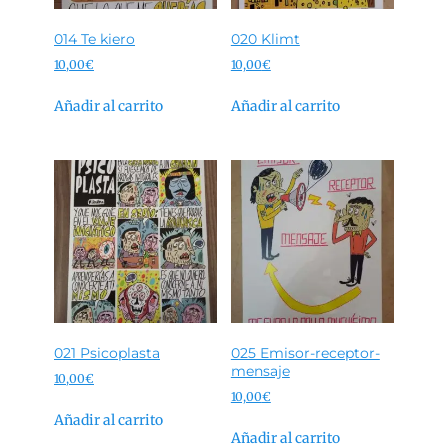
014 Te kiero
020 Klimt
10,00
€
10,00
€
Añadir al carrito
Añadir al carrito
021 Psicoplasta
025 Emisor-receptor-
mensaje
10,00
€
10,00
€
Añadir al carrito
Añadir al carrito