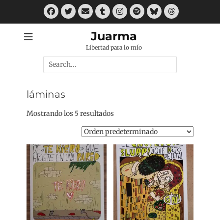
Saltar
Facebook
Twitter
Correo
Tumblr
Instagram
Spotify
Bluesky
Threads
al
electrónico
contenido
Juarma
Libertad para lo mío
Buscar
por:
láminas
Mostrando los 5 resultados