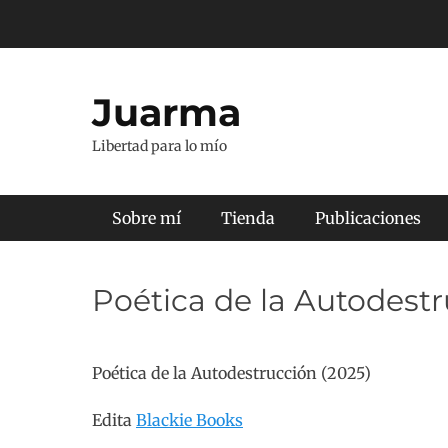
Saltar
al
contenido
Juarma
Libertad para lo mío
Menú principal
Sobre mí
Tienda
Publicaciones
Poética de la Autodest
Poética de la Autodestrucción (2025)
Edita
Blackie Books