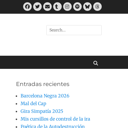
Facebook
Twitter
Correo
Tumblr
Instagram
Spotify
Bluesky
Threads
electrónico
Buscar
por:
Buscar
Entradas recientes
Barcelona Negra 2026
Mal del Cap
Gira Simpatía 2025
Mis cursillos de control de la ira
Poética de la Autodestrucción