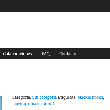
Colaboraciones
FAQ
Contacto
Categoría:
Sin categoría
Etiquetas:
blackie books
,
juarma
,
novela
,
punki