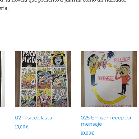
ria.
021 Psicoplasta
025 Emisor-receptor-
mensaje
10,00
€
10,00
€