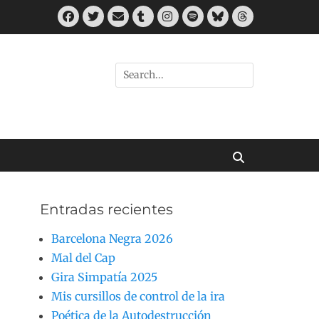
Facebook
Twitter
Correo
Tumblr
Instagram
Spotify
Bluesky
Threads
electrónico
Buscar
por:
Buscar
Entradas recientes
Barcelona Negra 2026
Mal del Cap
Gira Simpatía 2025
Mis cursillos de control de la ira
Poética de la Autodestrucción