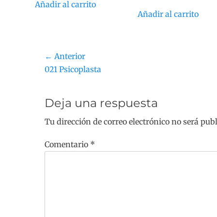
Añadir al carrito
Añadir al carrito
Navegación
← Anterior
Entrada
021 Psicoplasta
de
anterior:
entradas
Deja una respuesta
Tu dirección de correo electrónico no será pub
Comentario
*