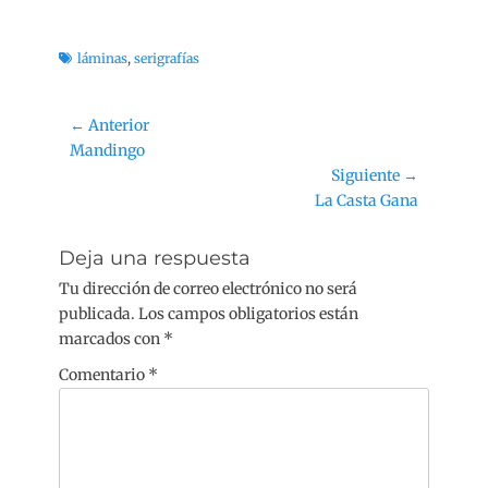
Etiquetas
láminas
,
serigrafías
Navegación
← Anterior
Entrada
Mandingo
de
anterior:
Siguiente →
entradas
Siguiente
La Casta Gana
entrada:
Deja una respuesta
Tu dirección de correo electrónico no será
publicada.
Los campos obligatorios están
marcados con
*
Comentario
*