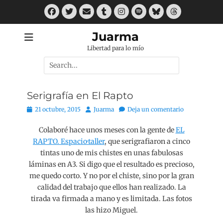
Saltar
Facebook
Twitter
Correo
Tumblr
Instagram
Spotify
Bluesky
Threads
al
electrónico
contenido
Juarma
Libertad para lo mío
Buscar
por:
Serigrafía en El Rapto
Publicado
Autor
21 octubre, 2015
Juarma
Deja un comentario
el
Colaboré hace unos meses con la gente de
EL
RAPTO. Espacio·taller
, que serigrafiaron a cinco
tintas uno de mis chistes en unas fabulosas
láminas en A3. Si digo que el resultado es precioso,
me quedo corto. Y no por el chiste, sino por la gran
calidad del trabajo que ellos han realizado. La
tirada va firmada a mano y es limitada. Las fotos
las hizo Miguel.