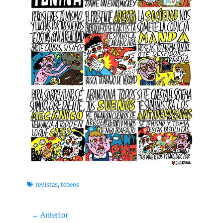
Etiquetas
revistas
,
tebeos
Navegación
← Anterior