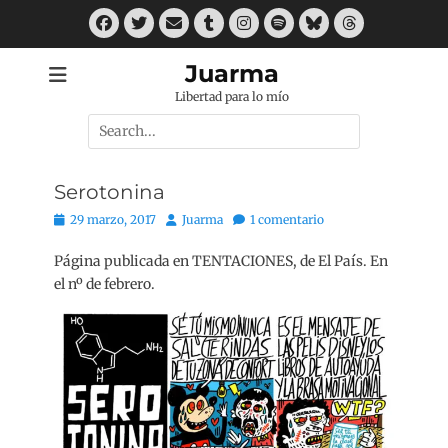
Saltar
Facebook
Twitter
Correo
Tumblr
Instagram
Spotify
Bluesky
Threads
al
electrónico
contenido
Juarma
Libertad para lo mío
Buscar
por:
Serotonina
Publicado
Autor
29 marzo, 2017
Juarma
1 comentario
el
Página publicada en TENTACIONES, de El País. En
el nº de febrero.