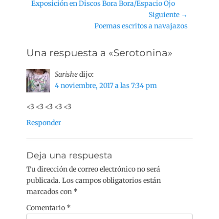
Entrada
Exposición en Discos Bora Bora/Espacio Ojo
de
anterior:
Siguiente →
entradas
Siguiente
Poemas escritos a navajazos
entrada:
Una respuesta a «Serotonina»
Sarishe
dijo:
4 noviembre, 2017 a las 7:34 pm
<3 <3 <3 <3 <3
Responder
Deja una respuesta
Tu dirección de correo electrónico no será
publicada.
Los campos obligatorios están
marcados con
*
Comentario
*