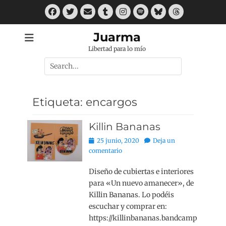
Saltar
Facebook
Twitter
Correo
Tumblr
Instagram
Spotify
Bluesky
Threads
al
electrónico
contenido
Juarma
Libertad para lo mío
Buscar
por:
Etiqueta:
encargos
Killin Bananas
Publicado
25 junio, 2020
Deja un
el
comentario
Diseño de cubiertas e interiores
para «Un nuevo amanecer», de
Killin Bananas. Lo podéis
escuchar y comprar en:
https://killinbananas.bandcamp