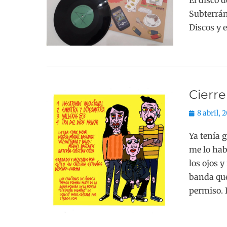
El disco 
Subterrán
Discos y 
Cierr
Publicado
8 abril, 
el
Ya tenía 
me lo hab
los ojos 
banda que
permiso. 