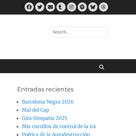
Facebook
Twitter
Correo
Tumblr
Instagram
Spotify
Bluesky
Threads
electrónico
Buscar
por:
Buscar
Entradas recientes
Barcelona Negra 2026
Mal del Cap
Gira Simpatía 2025
Mis cursillos de control de la ira
Poética de la Autodestrucción