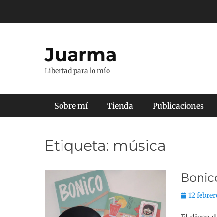
Saltar
al
contenido
Juarma
Libertad para lo mío
Menú principal
Sobre mí
Tienda
Publicaciones
Etiqueta:
música
Bonic
Publicado
12 febrer
el