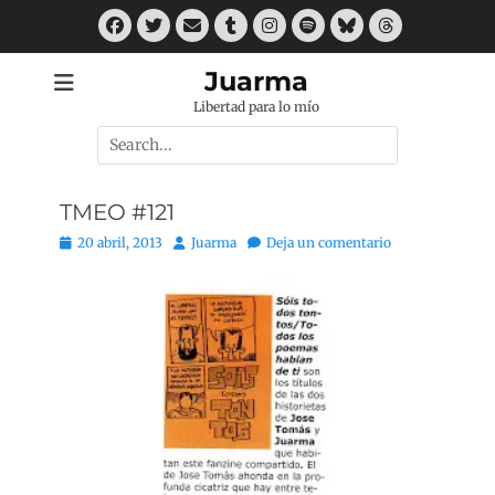
Saltar
Facebook
Twitter
Correo
Tumblr
Instagram
Spotify
Bluesky
Threads
al
electrónico
contenido
Juarma
Libertad para lo mío
Buscar
por:
TMEO #121
Publicado
Autor
20 abril, 2013
Juarma
Deja un comentario
el