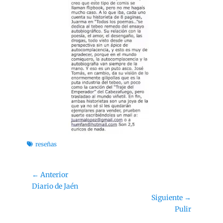
Etiquetas
reseñas
Navegación
← Anterior
Entrada
Diario de Jaén
de
anterior:
Siguiente →
entradas
Siguiente
Pulir
entrada: