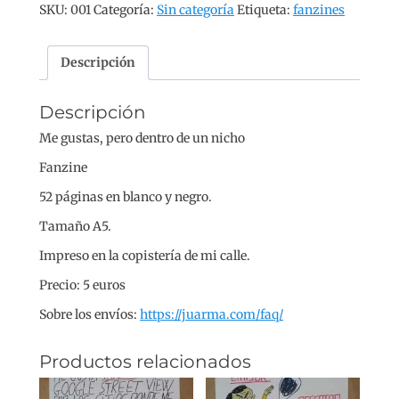
SKU:
001
Categoría:
Sin categoría
Etiqueta:
fanzines
pero
dentro
de
Descripción
un
nicho
Descripción
cantidad
Me gustas, pero dentro de un nicho
Fanzine
52 páginas en blanco y negro.
Tamaño A5.
Impreso en la copistería de mi calle.
Precio: 5 euros
Sobre los envíos:
https://juarma.com/faq/
Productos relacionados