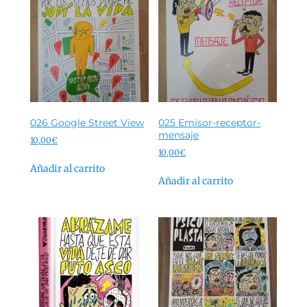
026 Google Street View
025 Emisor-receptor-
mensaje
10,00
€
10,00
€
Añadir al carrito
Añadir al carrito