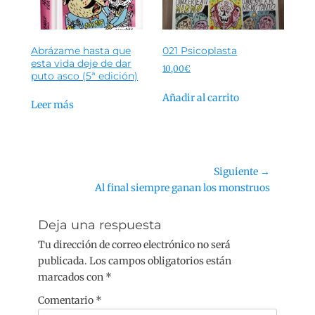
Abrázame hasta que
021 Psicoplasta
esta vida deje de dar
10,00
€
puto asco (5ª edición)
Añadir al carrito
Leer más
Navegación
Siguiente →
Siguiente
Al final siempre ganan los monstruos
de
entrada:
entradas
Deja una respuesta
Tu dirección de correo electrónico no será
publicada.
Los campos obligatorios están
marcados con
*
Comentario
*