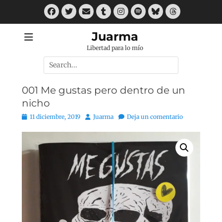
Saltar
Facebook
Twitter
Correo
Tumblr
Instagram
Spotify
Bluesky
Threads
al
electrónico
contenido
Juarma
Libertad para lo mío
Buscar
por:
001 Me gustas pero dentro de un
nicho
Publicado
Autor
11 diciembre, 2019
Juarma
Deja un comentario
el