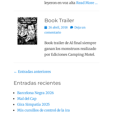
leyeron en voz alta
Read More …
Book Trailer
Publicado
26 abril, 2018
Deja un
el
comentario
Book trailer de Al final siempre
ganan los monstruos realizado
por Ediciones Camping Motel.
Navegación
←
Entradas anteriores
de
Entradas recientes
entradas
Barcelona Negra 2026
Mal del Cap
Gira Simpatía 2025
Mis cursillos de control de la ira