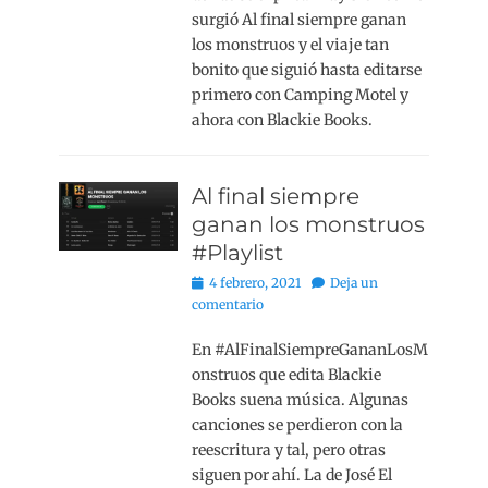
surgió Al final siempre ganan
los monstruos y el viaje tan
bonito que siguió hasta editarse
primero con Camping Motel y
ahora con Blackie Books.
Al final siempre
ganan los monstruos
#Playlist
Publicado
4 febrero, 2021
Deja un
el
comentario
En #AlFinalSiempreGananLosM
onstruos que edita Blackie
Books suena música. Algunas
canciones se perdieron con la
reescritura y tal, pero otras
siguen por ahí. La de José El