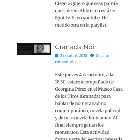
Ciego «Quiero que seas pamí»,
que sale en el libro, no está en
Spotify. Sí en youtube. He
metido otra en la playlist.
Granada Noir
Publicado
2 octubre, 2018
Deja un
el
comentario
Este jueves 4 de octubre, a las
18:30, estaré acompañado de
Georgina Pérez en el Museo Casa
de los Tiros (Granada) para
hablar de noir granadino
contemporáneo, novela policial
y de mi «novela fantasma» Al
final siempre ganan los
monstruos. Esta actividad
forma parte del Festival Granada