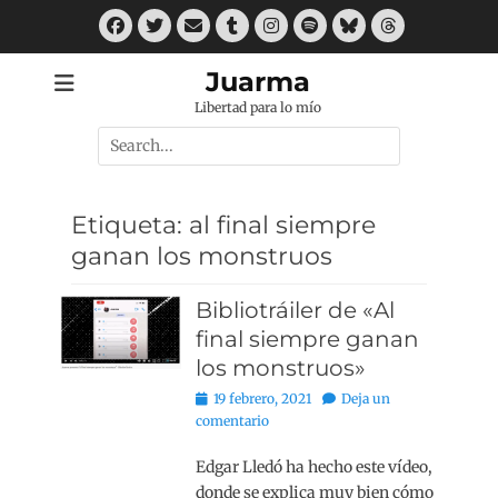
Saltar
Facebook
Twitter
Correo
Tumblr
Instagram
Spotify
Bluesky
Threads
al
electrónico
contenido
Juarma
Libertad para lo mío
Buscar
por:
Etiqueta:
al final siempre
ganan los monstruos
Bibliotráiler de «Al
final siempre ganan
los monstruos»
Publicado
19 febrero, 2021
Deja un
el
comentario
Edgar Lledó ha hecho este vídeo,
donde se explica muy bien cómo