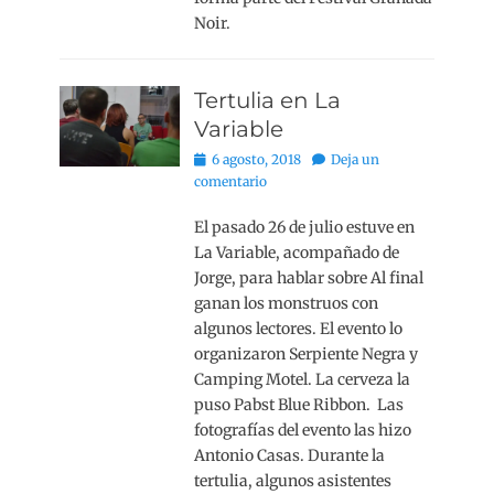
Noir.
Tertulia en La
Variable
Publicado
6 agosto, 2018
Deja un
el
comentario
El pasado 26 de julio estuve en
La Variable, acompañado de
Jorge, para hablar sobre Al final
ganan los monstruos con
algunos lectores. El evento lo
organizaron Serpiente Negra y
Camping Motel. La cerveza la
puso Pabst Blue Ribbon. Las
fotografías del evento las hizo
Antonio Casas. Durante la
tertulia, algunos asistentes