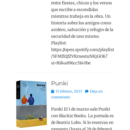
entre fiestas, chicas y los versos
que escribe a escondidas
mientras trabaja en la obra. Un
historia sobre los amigos como
asidero, salvación y refugio de la
oscuridad de uno mismo.
Playlist:
https://open.spotify.com/playlist
/5FMflQfZVRrnestuNKjGOK?
si=f6f4a896cc5140be
Punki
Publicado
15 febrero, 2023
Deja un
el
comentario
Punki El 1 de marzo sale Punki
con Blackie Books. La portada es
de Beatriz Lobo. Si lo reservas en
preventa (hasta el 28 de febrero)