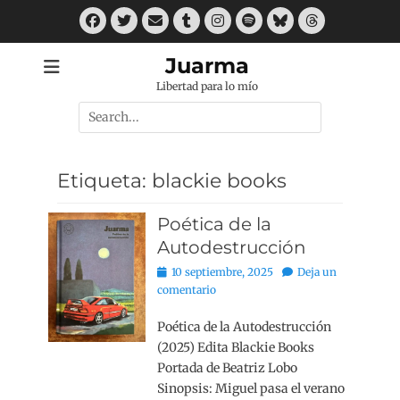
Saltar
Facebook
Twitter
Correo
Tumblr
Instagram
Spotify
Bluesky
Threads
al
electrónico
contenido
Juarma
Libertad para lo mío
Buscar
por:
Etiqueta:
blackie books
Poética de la
Autodestrucción
Publicado
10 septiembre, 2025
Deja un
el
comentario
Poética de la Autodestrucción
(2025) Edita Blackie Books
Portada de Beatriz Lobo
Sinopsis: Miguel pasa el verano