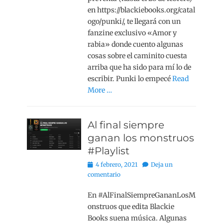
en https://blackiebooks.org/catal
ogo/punki/, te llegará con un
fanzine exclusivo «Amor y
rabia» donde cuento algunas
cosas sobre el caminito cuesta
arriba que ha sido para mí lo de
escribir. Punki lo empecé
Read
More …
Al final siempre
ganan los monstruos
#Playlist
Publicado
4 febrero, 2021
Deja un
el
comentario
En #AlFinalSiempreGananLosM
onstruos que edita Blackie
Books suena música. Algunas