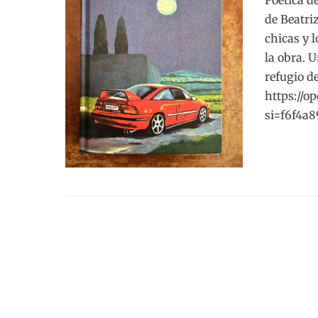
Poética d
de Beatri
chicas y 
la obra. 
refugio d
https://o
si=f6f4a