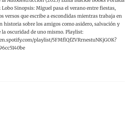
e la Autodestrucción (2025) Edita Blackie Books Portada
z Lobo Sinopsis: Miguel pasa el verano entre fiestas,
los versos que escribe a escondidas mientras trabaja en
Un historia sobre los amigos como asidero, salvación y
e la oscuridad de uno mismo. Playlist:
pen.spotify.com/playlist/5FMflQfZVRrnestuNKjGOK?
896cc5140be