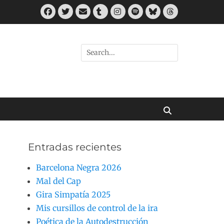
Facebook
Twitter
Correo
Tumblr
Instagram
Spotify
Bluesky
Threads
electrónico
Buscar
por:
Buscar
Entradas recientes
Barcelona Negra 2026
Mal del Cap
Gira Simpatía 2025
Mis cursillos de control de la ira
Poética de la Autodestrucción