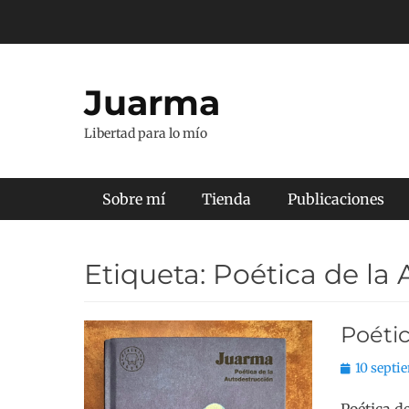
Saltar
al
contenido
Juarma
Libertad para lo mío
Menú principal
Sobre mí
Tienda
Publicaciones
Etiqueta:
Poética de la
Poétic
Publicado
10 septi
el