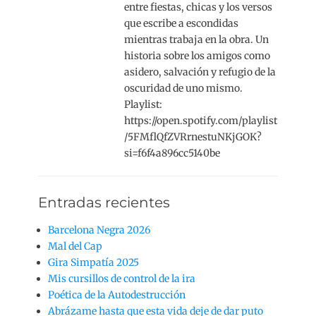
entre fiestas, chicas y los versos
que escribe a escondidas
mientras trabaja en la obra. Un
historia sobre los amigos como
asidero, salvación y refugio de la
oscuridad de uno mismo.
Playlist:
https://open.spotify.com/playlist
/5FMflQfZVRrnestuNKjGOK?
si=f6f4a896cc5140be
Entradas recientes
Barcelona Negra 2026
Mal del Cap
Gira Simpatía 2025
Mis cursillos de control de la ira
Poética de la Autodestrucción
Abrázame hasta que esta vida deje de dar puto