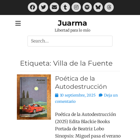
Saltar
Facebook
Twitter
Correo
Tumblr
Instagram
Spotify
Bluesky
Threads
al
electrónico
contenido
Juarma
Libertad para lo mío
Buscar
por:
Etiqueta:
Villa de la Fuente
Poética de la
Autodestrucción
Publicado
10 septiembre, 2025
Deja un
el
comentario
Poética de la Autodestrucción
(2025) Edita Blackie Books
Portada de Beatriz Lobo
Sinopsis: Miguel pasa el verano