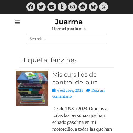
Saltar
Facebook
Twitter
Correo
Tumblr
Instagram
Spotify
Bluesky
Threads
al
electrónico
contenido
Juarma
Libertad para lo mío
Buscar
por:
Etiqueta:
fanzines
Mis cursillos de
control de la ira
Publicado
4 octubre, 2025
Deja un
el
comentario
Desde 1998 a 2023. Gracias a
todas las personas que han
echado gasolina en mi
motorcillo, a todas las que han