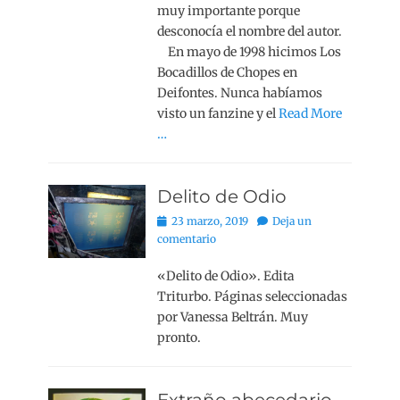
muy importante porque
desconocía el nombre del autor.
En mayo de 1998 hicimos Los
Bocadillos de Chopes en
Deifontes. Nunca habíamos
visto un fanzine y el
Read More
…
Delito de Odio
Publicado
23 marzo, 2019
Deja un
el
comentario
«Delito de Odio». Edita
Triturbo. Páginas seleccionadas
por Vanessa Beltrán. Muy
pronto.