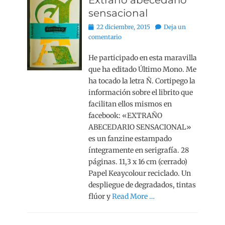
Extraño abecedario
sensacional
Publicado
22 diciembre, 2015
Deja un
el
comentario
He participado en esta maravilla
que ha editado Último Mono. Me
ha tocado la letra Ñ. Cortipego la
información sobre el librito que
facilitan ellos mismos en
facebook: «EXTRAÑO
ABECEDARIO SENSACIONAL»
es un fanzine estampado
íntegramente en serigrafía. 28
páginas. 11,3 x 16 cm (cerrado)
Papel Keaycolour reciclado. Un
despliegue de degradados, tintas
flúor y
Read More …