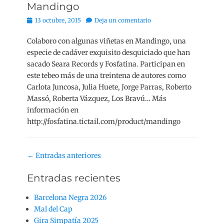
Mandingo
Publicado
13 octubre, 2015
Deja un comentario
el
Colaboro con algunas viñetas en Mandingo, una
especie de cadáver exquisito desquiciado que han
sacado Seara Records y Fosfatina. Participan en
este tebeo más de una treintena de autores como
Carlota Juncosa, Julia Huete, Jorge Parras, Roberto
Massó, Roberta Vázquez, Los Bravú… Más
información en
http://fosfatina.tictail.com/product/mandingo
Navegación
←
Entradas anteriores
de
Entradas recientes
entradas
Barcelona Negra 2026
Mal del Cap
Gira Simpatía 2025