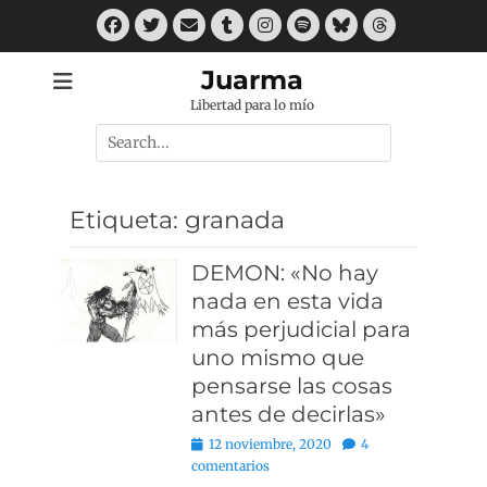
Saltar
Facebook
Twitter
Correo
Tumblr
Instagram
Spotify
Bluesky
Threads
al
electrónico
contenido
Juarma
Libertad para lo mío
Buscar
por:
Etiqueta:
granada
DEMON: «No hay
nada en esta vida
más perjudicial para
uno mismo que
pensarse las cosas
antes de decirlas»
Publicado
12 noviembre, 2020
4
el
comentarios