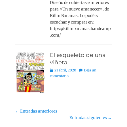
Diseño de cubiertas e interiores
para «Un nuevo amanecer», de
Killin Bananas. Lo podéis
escuchar y comprar en:
https://killinbananas.bandcamp
.com/
El esqueleto de una
viñeta
Publicado
21 abril, 2020
Deja un
el
comentario
Navegación
←
Entradas anteriores
de
Entradas siguientes
→
entradas