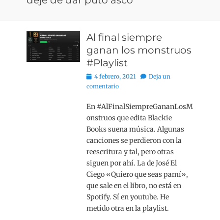
deje de dar puto asco
Al final siempre
ganan los monstruos
#Playlist
Publicado
4 febrero, 2021
Deja un
el
comentario
En #AlFinalSiempreGananLosM
onstruos que edita Blackie
Books suena música. Algunas
canciones se perdieron con la
reescritura y tal, pero otras
siguen por ahí. La de José El
Ciego «Quiero que seas pamí»,
que sale en el libro, no está en
Spotify. Sí en youtube. He
metido otra en la playlist.