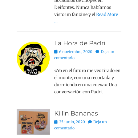
Bocadillos de Chopes en
Deifontes. Nunca habíamos
visto un fanzine y el
Read More
…
La Hora de Padri
Publicado
6 noviembre, 2020
Deja un
el
comentario
«Yo en el futuro me veo tirado en
el monte, con una recortada y
durmiendo en una cueva» Una
conversación con Padri.
Killin Bananas
Publicado
25 junio, 2020
Deja un
el
comentario